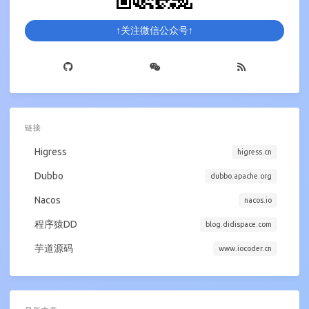
↑关注微信公众号↑
链接
Higress
higress.cn
Dubbo
dubbo.apache.org
Nacos
nacos.io
程序猿DD
blog.didispace.com
芋道源码
www.iocoder.cn