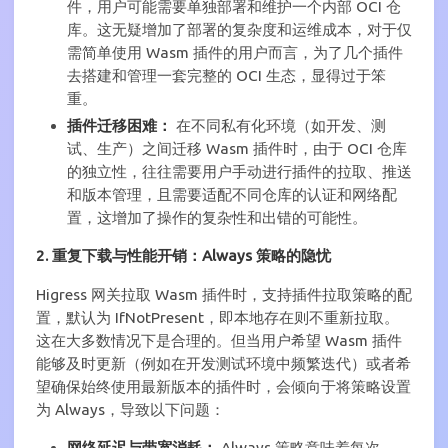
件，用户可能需要单独部署和维护一个内部 OCI 仓
库。这无疑增加了部署的复杂度和运维成本，对于仅
需简单使用 Wasm 插件的用户而言，为了几个插件
去搭建和管理一套完整的 OCI 生态，显得过于笨
重。
插件迁移困难：
在不同私有化环境（如开发、测
试、生产）之间迁移 Wasm 插件时，由于 OCI 仓库
的独立性，往往需要用户手动进行插件的拉取、推送
和版本管理，且需要适配不同仓库的认证和网络配
置，这增加了操作的复杂性和出错的可能性。
2. 重复下载与性能开销：Always 策略的隐忧
Higress 网关拉取 Wasm 插件时，支持插件拉取策略的配
置，默认为 IfNotPresent，即本地存在则不重新拉取。
这在大多数情况下是合理的。但当用户希望 Wasm 插件
能够及时更新（例如在开发测试环境中频繁迭代）或者希
望确保始终使用最新版本的插件时，会倾向于将策略设置
为 Always，导致以下问题：
网络延迟与带宽消耗：
Always 策略意味着每次