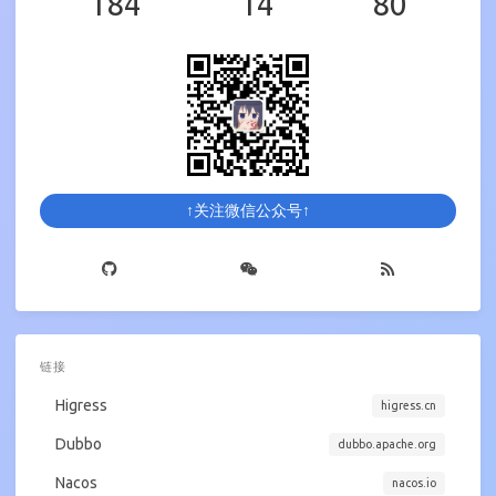
184
14
80
↑关注微信公众号↑
链接
Higress
higress.cn
Dubbo
dubbo.apache.org
Nacos
nacos.io