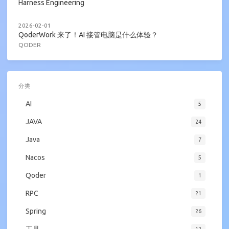
Harness Engineering
2026-02-01
QoderWork 来了！AI 接管电脑是什么体验？
QODER
分类
AI
5
JAVA
24
Java
7
Nacos
5
Qoder
1
RPC
21
Spring
26