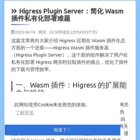
Higress Plugin Server：简化 Wasm
插件私有化部署难题
2025-06-14
网关
30 分钟读完 (大约4555个字)
这篇文章将向大家介绍 Higress 近期在 Wasm 插件生态
方面的一个进展——Higress Wasm 插件服务器
（Higress Plugin Server）。这个新的组件解决了用户在
私有化部署 Higress 网关时拉取插件的痛点，优化了插件
的下载与管理效率。
一、Wasm 插件：Higress 的扩展能
力与挑战
Higress 自开源以来就一直将 Wasm 技术视为核心的网关
此网站使用Cookie来改善您的体验。
扩展手段。Wasm 带来的工程可靠性、沙箱安全性、热
了解更多
更新能力以及 Higress 团队在此基础上构建的域名/路由
级生效、Redis 访问能力、AI 特性支持等，都丰富了网关
知道了！
的扩展性，并为企业用户带来了性能提升和成本降低。通