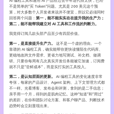
AI 编程工具和通用 AI 产品在过去半年迭代得太快，已经
不是简单的”买 Token”问题。尤其是 200 美元这个预
算，对大多数个人开发者来说并不便宜，所以它必须同时
回答两个问题：
第一，能不能实实在在提升我的生产力；
第二，能不能帮我建立对 AI 工具和工作流的判断力。
我觉得订阅几款头部产品至少有四层价值。
第一，是直接提升生产力。
这不是一个虚的理由。一个
靠谱的 AI 编程工具，确实能帮你更快读懂陌生代码库、
更稳地改跨文件需求、更省力地写测试、补文档、做调
研。只要你每周有几次真实开发任务能被它加速，订阅费
就不只是”尝鲜成本”，而是实打实的工具投入。
第二，是认知层面的更新。
AI 编程工具的变化速度非常
夸张，每家的产品设计、Agent 架构、上下文管理方式都
不一样。光看博客、发布会和评测，拿到的是二手信息；
亲手用一个月，得到的是肌肉记忆。这种”知道”和”用过”
的差距，在你和团队讨论方案、和客户聊产品、判断技术
趋势时会立刻显现出来。