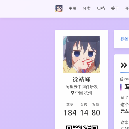
主页
分类
归档
关于
开
标签
徐靖峰
20
阿里云中间件研发
中国·杭州
AI
这
文章
分类
标签
184
14
80
元左
这
在