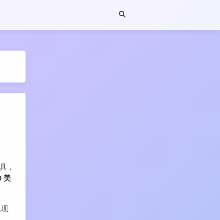
工具，
 美
但现