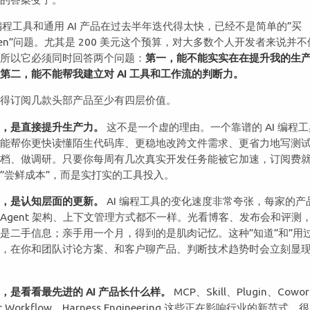
 编程工具和通用 AI 产品在过去半年迭代得太快，已经不是简单的”买
ken”问题。尤其是 200 美元这个预算，对大多数个人开发者来说并不
，所以它必须同时回答两个问题：
第一，能不能实实在在提升我的生
第二，能不能帮我建立对 AI 工具和工作流的判断力。
觉得订阅几款头部产品至少有四层价值。
一，是直接提升生产力。
这不是一个虚的理由。一个靠谱的 AI 编程
实能帮你更快读懂陌生代码库、更稳地改跨文件需求、更省力地写测
文档、做调研。只要你每周有几次真实开发任务能被它加速，订阅费
”尝鲜成本”，而是实打实的工具投入。
二，是认知层面的更新。
AI 编程工具的变化速度非常夸张，每家的产
Agent 架构、上下文管理方式都不一样。光看博客、发布会和评测
是二手信息；亲手用一个月，得到的是肌肉记忆。这种”知道”和”用过
距，在你和团队讨论方案、和客户聊产品、判断技术趋势时会立刻显
。
，是看看最先进的 AI 产品长什么样。
MCP、Skill、Plugin、Cowo
ec Workflow、Harness Engineering 这些正在影响行业的新范式，