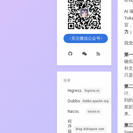
AI
To
宜
力；
↑关注微信公众号↑
我
第
确
补
只是
链接
第
Higress
higress.cn
计、
到的
Dubbo
dubbo.apache.org
差
Nacos
nacos.io
来
程
第三
序
blog.didispace.com
猿
Sp