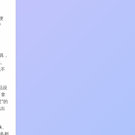
便
产
工具，
试、
就不
品设
，拿
”的
现出
rk、
很多都