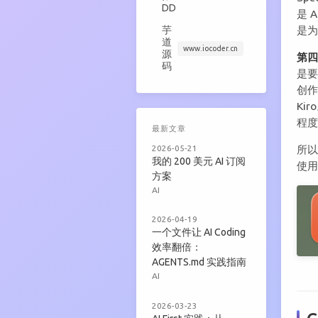
DD
是 
是
芋
道
www.iocoder.cn
源
第四
码
是要
创作
Ki
程
最新文章
2026-05-21
所
我的 200 美元 AI 订阅
使
方案
AI
2026-04-19
一个文件让 AI Coding
效率翻倍：
AGENTS.md 实践指南
AI
2026-03-23