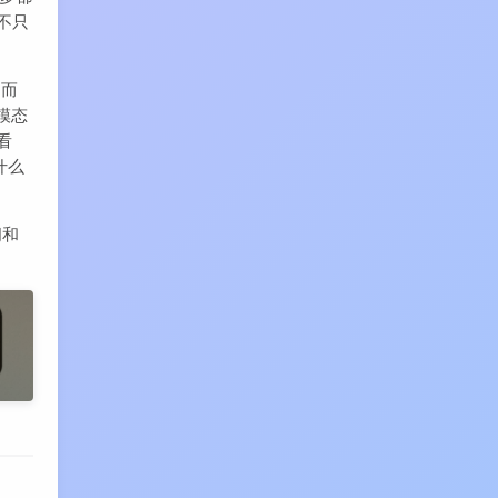
，不只
，而
模态
看
什么
阅和