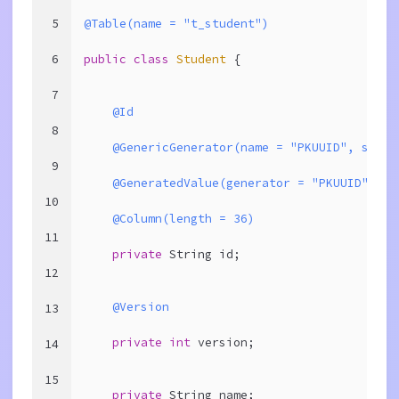
5
@Table(name = "t_student")
6
public
class
Student
{
7
@Id
8
@GenericGenerator(name = "PKUUID", strat
9
@GeneratedValue(generator = "PKUUID")
10
@Column(length = 36)
11
private
 String id;
12
@Version
13
private
int
 version;
14
15
private
 String name;