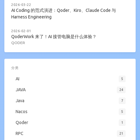
2026-03-22
AI Coding 的范式演进：Qoder、Kiro、Claude Code 与
Harness Engineering
2026-02-01
QoderWork 来了！AI 接管电脑是什么体验？
QODER
分类
AI
5
JAVA
24
Java
7
Nacos
5
Qoder
1
RPC
21