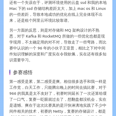
还有一个失误在于，评测环境使用的云盘 ssd 和我的本地
Mac 下的 ssd 存储结构差距太大，加上 mac os 和 Linux
的一些差距，导致本地成功的优化在线上完全体现不出
来，还是租个阿里云环境比较靠谱。
另一方面的反思，则是对存储和 MQ 架构设计的不熟
悉，对于 Kafka 和 RocketMQ 所做的一些优化也都是现
学现用，不太确定用的对不对，导致走了一些弯路，而比
赛中认识的一个 96 年的小伙子王亚普，相比之下对中间
件知识理解的深度和广度实在令我钦佩，实在还有很多知
识需要学习。
参赛感悟
第一感受是累，第二感受是爽。相信很多选手和我一样是
工作党，白天工作，只能腾出晚上的时间去搞比赛，对于
966 的我真是太不友好了，初赛时间延长了一次还算给缓
了一口气，复赛一眨眼就过去了，想翻盘都没机会，实在
是遗憾。爽在于这次比赛真的是汗快淋漓地实践了不少中
间件相关的技术，初赛的 Netty，复赛的存储设计，都是