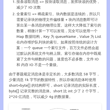
按条读取消息 => 按块读取消息，发挥块读的优势，
减少了 IO 次数
全量索引 => 稀疏索引。块内数据是连续的，所以只
需要记录块的物理文件偏移量 + 块内消息数即可计
算出某一条消息的物理位置。这样大大降低了索引的
数量，稍微计算一下可以发现，完全可以使用一个
Map 数据结构，Key 为 queueName，Value 为 List
在内存维护队列块的索引。如果按照传统的设计方
案：一个 queue 一个索引文件，百万文件必然会超
过默认的系统文件句柄上限。索引存储在内存中既规
避了文件句柄数的问题，速度也不必多数，文件 IO
和 内存 IO 不是一个量级。
由于赛题规定消息体是非定长的，大多数消息 58 字节，
少量消息 1k 字节的数据特性，所以存储消息体时使用
short+byte[] 的结构即可，short 记录消息的实际长度，
byte[] 记录完整的消息体。short 比 int 少了 2 个字节，
2*20 亿消息，可以减少 4g 的数据量。