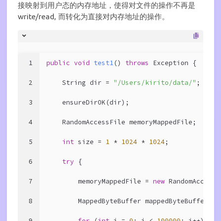
接映射到用户态的内存地址，使得对文件的操作不再是
write/read, 而转化为直接对内存地址的操作。
1
public
void
test1
()
throws
 Exception 
{
2
    String dir = 
"/Users/kirito/data/"
;
3
    ensureDirOK(dir);
4
    RandomAccessFile memoryMappedFile;
5
int
 size = 
1
 * 
1024
 * 
1024
;
6
try
 {
7
        memoryMappedFile = 
new
 RandomAccessF
8
        MappedByteBuffer mappedByteBuffer = 
9
for
 (
int
 i = 
0
; i < 
100000
; i++) {