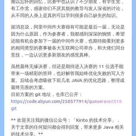
难以忘怀的回忆，比赛中也认识了不少朋友，有学生党，
有工作党，感谢你们不厌其烦的教导与发人深省的讨论，
从不同的人身上是真的可以学到很多自己缺失的知识。
据消息说，阿里中间件大赛很有可能是最后一届，无论是
因为什么原因，作为参赛者，我都感到深深的惋惜，希望
还能有机会参加下一届的中间件大赛，也期待能看到更多
的相同类型的赛事被各大互联网公司举办，和大佬们同台
竞技，一边认识更多新朋友的感觉真棒。
虽然最终无缘决赛，但还是期待进入决赛的 11 位选手能
带来一场精彩的答辩，也好解答我始终优化失败的写入方
案。后续会考虑吸收下前几名 JAVA 的优化思路，整理成
最终完善的方案。
目前方案的 git 地址，仓库已公开：
https://code.aliyun.com/250577914/queuerace2018.
git
** 欢迎关注我的微信公众号：「Kirito 的技术分享」，
关于文章的任何疑问都会得到回复，带来更多 Java 相关
的技术分享。**