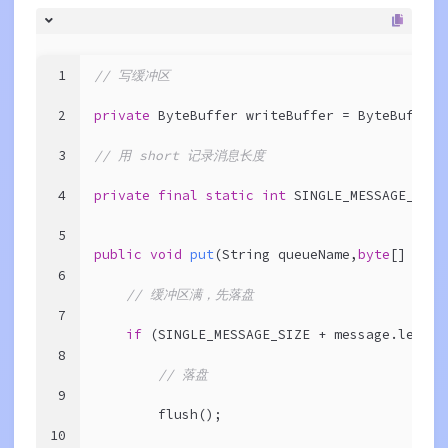
1
// 写缓冲区
2
private
 ByteBuffer writeBuffer = ByteBuffer.
3
// 用 short 记录消息长度
4
private
final
static
int
 SINGLE_MESSAGE_SIZE
5
public
void
put
(String queueName,
byte
[] mess
6
// 缓冲区满，先落盘
7
if
 (SINGLE_MESSAGE_SIZE + message.length
8
// 落盘
9
        flush();
10