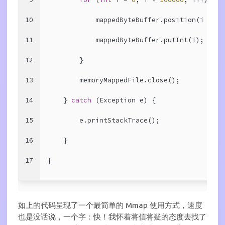
10
            mappedByteBuffer.position(i * 
4
)
11
            mappedByteBuffer.putInt(i);
12
        }
13
        memoryMappedFile.close();
14
    } 
catch
 (Exception e) {
15
        e.printStackTrace();
16
    }
17
}
如上的代码呈现了一个最简单的 Mmap 使用方式，速度
也是没话说，一个字：快！我怀着将信将疑的态度去找了